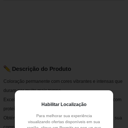
Descrição do Produto
Coloração permanente com cores vibrantes e intensas que
duram por muito mais tempo.
Excelente cobertura dos fios graças à sua formulação com
Habilitar Localização
proteína hidrolisada.
Para melhorar sua experiência
Obtém-se um resultado altamente qualitativo, devido à sua
visualizando ofertas disponíveis em sua
composição avançada.
região, clique em Permitir no pop-up que