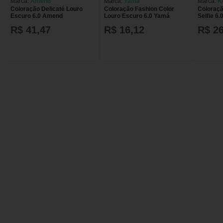
Marca:
Amend
Marca:
Yamá
Marca:
K
Coloração Delicaté Louro
Coloração Fashion Color
Coloraç
Escuro 6.0 Amend
Louro Escuro 6.0 Yamá
Selfie 6
R$ 41,47
R$ 16,12
R$ 26