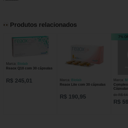
Produtos relacionados
7% O
Marca:
Biolab
Reaox Q10 com 30 cápsulas
R$ 245,01
Marca:
Biolab
Marca:
M
Reaox Lite com 30 cápsulas
Complexo
Cápsulas
de R$ 64
R$ 190,95
R$ 59