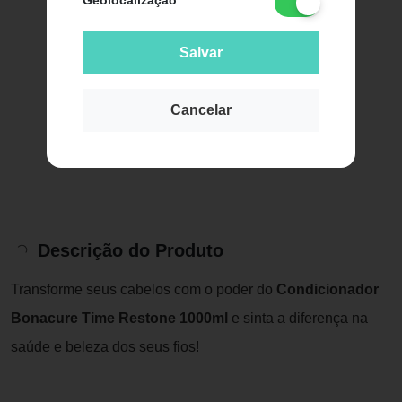
Geolocalização
Salvar
Cancelar
Descrição do Produto
Transforme seus cabelos com o poder do
Condicionador
Bonacure Time Restone 1000ml
e sinta a diferença na
saúde e beleza dos seus fios!