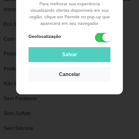
Para melhorar sua experiência
maravilhoso.
visualizando ofertas disponíveis em sua
região, clique em Permitir no pop-up que
aparecerá em seu navegador
Eco friendly 93,5% de origem vegetal e mineral
Geolocalização
Com óleos naturais de Argan e Linhaça
Promove hidratação e brilho
Salvar
Produto vegano
Cancelar
Não testado em animais
Sem Parabeno
Sem Sulfato
Sem Silicone