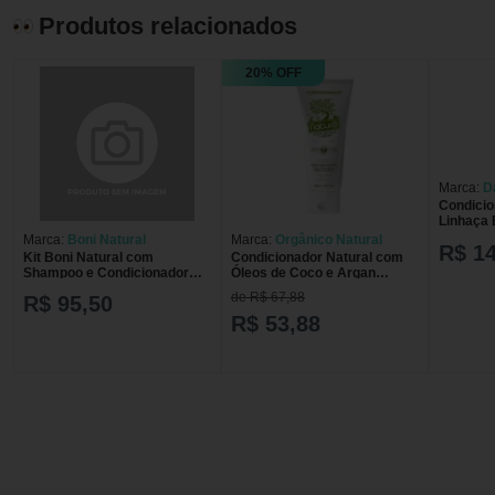
Produtos relacionados
20% OFF
Marca:
D
Condicionador 
Linhaça 
Marca:
Boni Natural
Marca:
Orgânico Natural
R$ 14
Kit Boni Natural com
Condicionador Natural com
Shampoo e Condicionador
Óleos de Coco e Argan
Hidratação Suave Argan e
200mL
de R$ 67,88
R$ 95,50
Linhaça
R$ 53,88