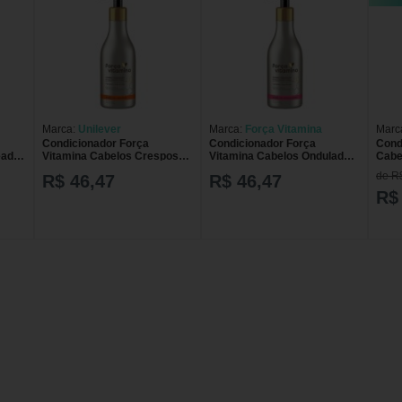
Marca:
Unilever
Marca:
Força Vitamina
Marc
Condicionador Força
Condicionador Força
Cond
eados
Vitamina Cabelos Crespos
Vitamina Cabelos Ondulados
Cabe
com 300ml
com 300ml
de R
R$ 46,47
R$ 46,47
R$