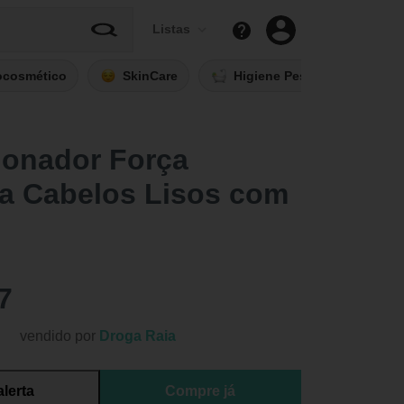
Listas
ocosmético
SkinCare
Higiene Pessoal
Fi
ionador Força
na Cabelos Lisos com
7
vendido por
Droga Raia
alerta
Compre já