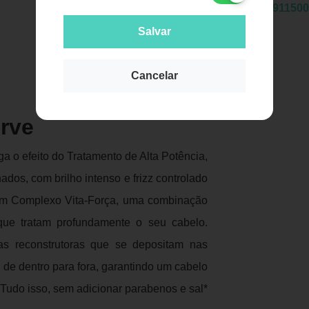
EAN:
7891150
Salvar
Cancelar
Publicidade
erve
 o efeito do Tratamento de Alta Potência,
dos, com brilho intenso e frizz controlado
com Complexo Vita-Força, uma combinação
 que tratam profundamente o seu cabelo.
s reconstrutoras que se depositam nas
 de dentro para fora, garantindo um cabelo
 Tudo isso, sem adicionar parabenos e sal*