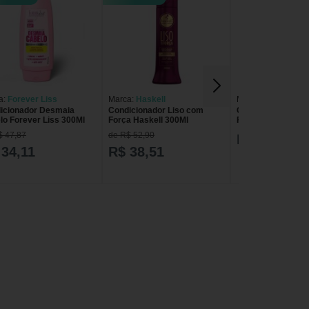
a:
Forever Liss
Marca:
Haskell
Marca:
Johnson's
icionador Desmaia
Condicionador Liso com
Condicionador Jo
lo Forever Liss 300Ml
Força Haskell 300Ml
Força Vitaminada
$ 47,87
de R$ 52,90
R$ 23,99
 34,11
R$ 38,51