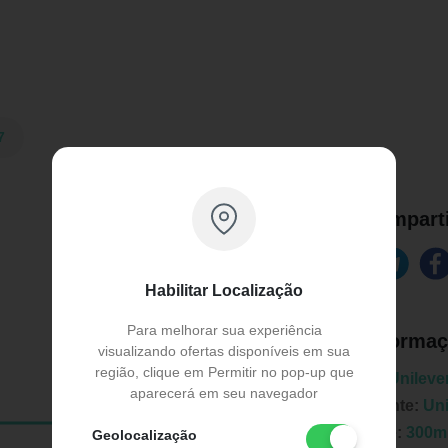
7
Comparti
Habilitar Localização
Para melhorar sua experiência
Informaç
visualizando ofertas disponíveis em sua
região, clique em Permitir no pop-up que
Marca:
Unileve
aparecerá em seu navegador
Fabricante:
Uni
Unidade:
300m
Geolocalização