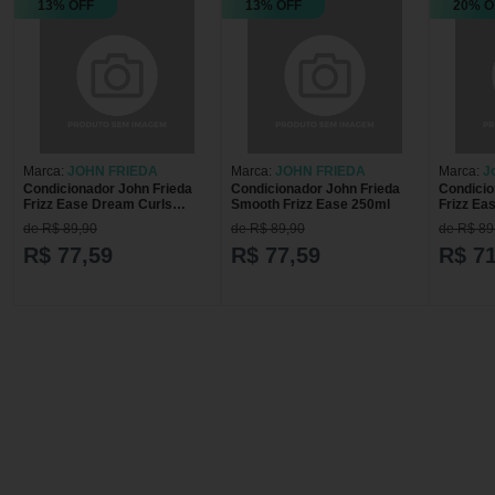
13% OFF
13% OFF
20% O
Marca:
JOHN FRIEDA
Marca:
JOHN FRIEDA
Marca:
J
Condicionador John Frieda
Condicionador John Frieda
Condicio
Frizz Ease Dream Curls
Smooth Frizz Ease 250ml
Frizz Ea
250ml
Recover
de R$ 89,90
de R$ 89,90
de R$ 89
R$ 77,59
R$ 77,59
R$ 71