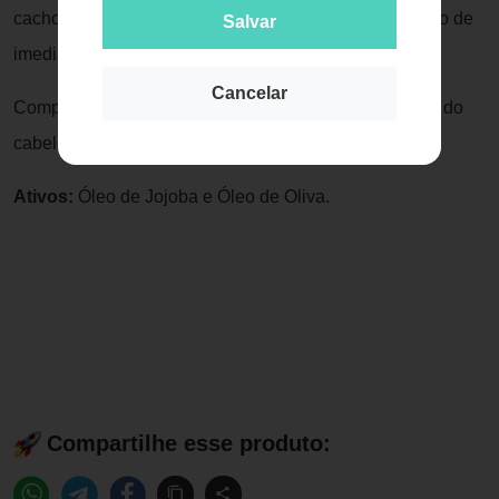
cachos. Define, Hidrata e Realça os cachos, facilitando de
Salvar
imediado o penteado.
Cancelar
Componente da Linha
Frizz Ease
que combate o frizz do
cabelo.
Ativos:
Óleo de Jojoba e Óleo de Oliva.
Compartilhe esse produto: