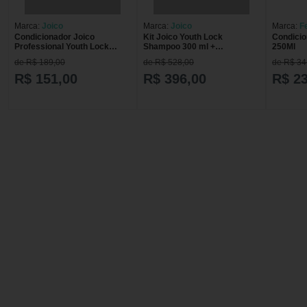
Marca:
Joico
Marca:
Joico
Marca:
F
Condicionador Joico
Kit Joico Youth Lock
Condicio
Professional Youth Lock
Shampoo 300 ml +
250Ml
250ml 250ml
Condicionador 250 ml
de R$ 189,00
de R$ 528,00
de R$ 34
R$ 151,00
R$ 396,00
R$ 23