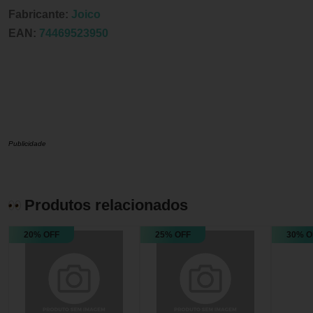
Fabricante:
Joico
EAN:
74469523950
Publicidade
Produtos relacionados
20% OFF
25% OFF
30% O