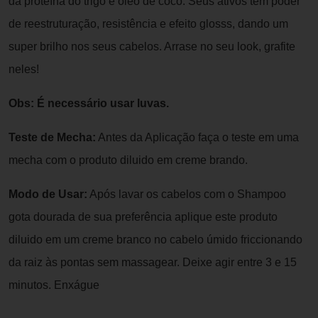
da proteína do trigo e óleo de coco. Seus ativos tem poder
de reestruturação, resistência e efeito glosss, dando um
super brilho nos seus cabelos. Arrase no seu look, grafite
neles!
Obs: É necessário usar luvas.
Teste de Mecha:
Antes da Aplicação faça o teste em uma
mecha com o produto diluido em creme brando.
Modo de Usar:
Após lavar os cabelos com o Shampoo
gota dourada de sua preferência aplique este produto
diluido em um creme branco no cabelo úmido friccionando
da raiz às pontas sem massagear. Deixe agir entre 3 e 15
minutos. Enxágue