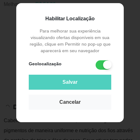
Melhor preço:
R$ 54,36
Habilitar Localização
Para melhorar sua experiência
visualizando ofertas disponíveis em sua
região, clique em Permitir no pop-up que
aparecerá em seu navegador
Geolocalização
Salvar
Cancelar
Descrição do Produto
Cabelos com beleza exuberante, em tons de grafite,
pigmentos de maneira uniforme e nutrição dos fios através