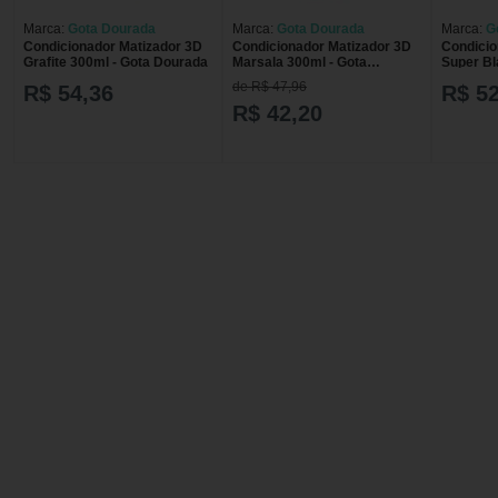
Marca:
Gota Dourada
Marca:
Gota Dourada
Marca:
G
Condicionador Matizador 3D
Condicionador Matizador 3D
Condicio
Grafite 300ml - Gota Dourada
Marsala 300ml - Gota
Super Bl
Dourada
Dourada
de R$ 47,96
R$ 54,36
R$ 52
R$ 42,20