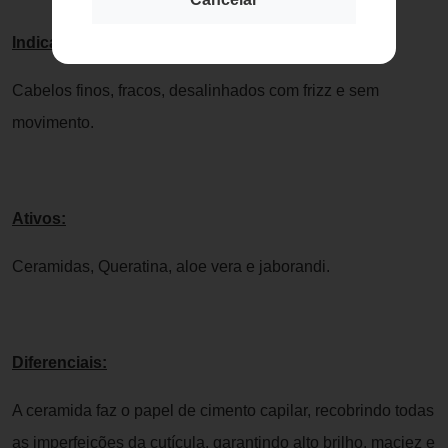
Indicação:
Cabelos finos, fracos, desalinhados com frizz e sem
movimento.
Ativos:
Ceramidas, Queratina, aloe vera e jaborandi.
Diferenciais:
A ceramida faz o papel de cimento capilar, recobrindo todas
as imperfeições da cutícula, garantindo alto brilho, maciez e