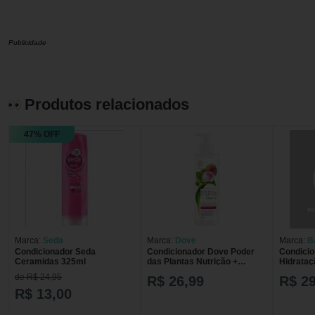
Publicidade
Produtos relacionados
47% OFF
Marca:
Seda
Marca:
Dove
Marca:
B
Condicionador Seda
Condicionador Dove Poder
Condicio
Ceramidas 325ml
das Plantas Nutrição +
Hidrataç
Gerânio com 300ml
300ml
de R$ 24,95
R$ 26,99
R$ 29
R$ 13,00