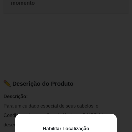
momento
Descrição do Produto
Descrição:
Para um cuidado especial de seus cabelos, o
Condicionador para Cabelo Hackney B.URB foi
desenvolvido para uma hidratação profunda, mas sem
Habilitar Localização