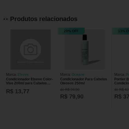
Produtos relacionados
20% OFF
13% O
Marca:
Elseve
Marca:
Oceane
Marca:
P
Condicionador Elseve Color-
Condicionador Para Cabelos
Portier B
Vive 200ml para Cabelos
Oleosos 250ml
Condicio
Coloridos Condicionador
Pretos 3
de R$ 99,90
de R$ 42
R$ 13,77
Elseve Colorvive 200Ml -
Elseve
R$ 79,90
R$ 37