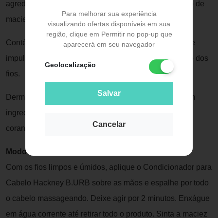
agredir os fios e a pele, deixando uma ótima sensação de
Para melhorar sua experiência
maciez.
visualizando ofertas disponíveis em sua
região, clique em Permitir no pop-up que
Contém alta concentração de minerais e vitaminas que
aparecerá em seu navegador
impulsionam o crescimento, a nutrição e a restauração dos
Geolocalização
fios.
Salvar
Dermatologicamente testado e aprovado. Fórmula sem
ingredientes de origem animal, livre de parabenos e
Cancelar
corantes.
Modo de uso:
Com os fios limpos e úmidos, aplique o Condicionador para
Cabelo Hackney B.URB sobre as mãos e espalhe por todo
o cabelo massageando. Deixe agir por 2 minutos. Enxágue
em água corrente até retirar todo o produto. Sinta a maciez