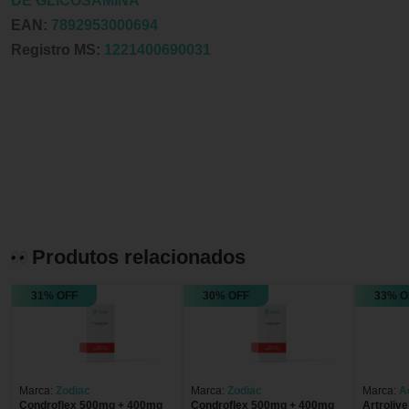
DE GLICOSAMINA
EAN:
7892953000694
Registro MS:
1221400690031
Produtos relacionados
31% OFF
30% OFF
33% O
Marca:
Zodiac
Marca:
Zodiac
Marca:
A
Condroflex 500mg + 400mg
Condroflex 500mg + 400mg
Artroliv