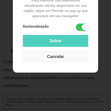
Para melhorar sua experiência
visualizando ofertas disponíveis em sua
região, clique em Permitir no pop-up que
aparecerá em seu navegador
Geolocalização
Salvar
Descrição do Produto
Cancelar
CONDROFLEX é indicado no tratamento de artrose ou
osteoartrite (doença degenerativa e inflamatória das
articulações ou juntas) primária e secundária e suas
manifestações.
CONDROFLEX 500MG + 400MG É UM MEDICAMENTO. SEU USO PODE
TRAZER RISCOS. PROCURE UM MÉDICO OU UM FARMACÊUTICO. LEIA A
BULA.