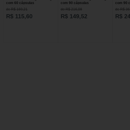
com 60 cápsulas
com 90 cápsulas
com 90 
de R$ 169,21
de R$ 216,08
de R$ 36
R$ 115,60
R$ 149,52
R$ 2