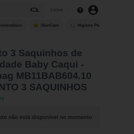
Listas
ocosmético
SkinCare
Higiene Pessoal
Fi
to 3 Saquinhos de
dade Baby Caqui -
bag MB11BAB604.10
NTO 3 SAQUINHOS
ag
uto não está disponível no momento