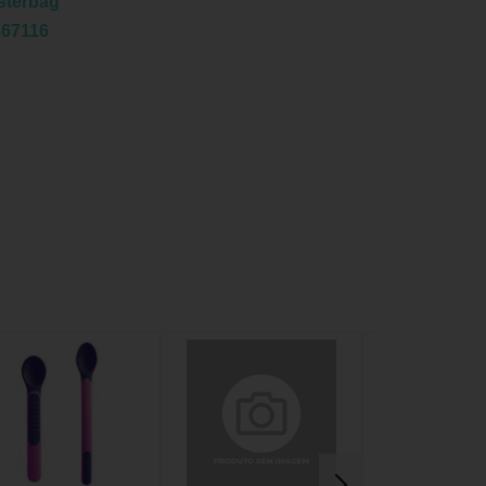
sterbag
367116