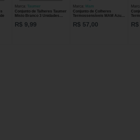
Marca:
Taumer
Marca:
Mam
Marc
es
Conjunto de Talheres Taumer
Conjunto de Colheres
Conj
ade
Misto Branco 3 Unidades
Termossensíveis MAM Azul
Term
CONJ TALHERES TAUMER
com 2 unidades
com 
R$ 9,99
R$ 57,00
R$
3UN MISTO BRANCO