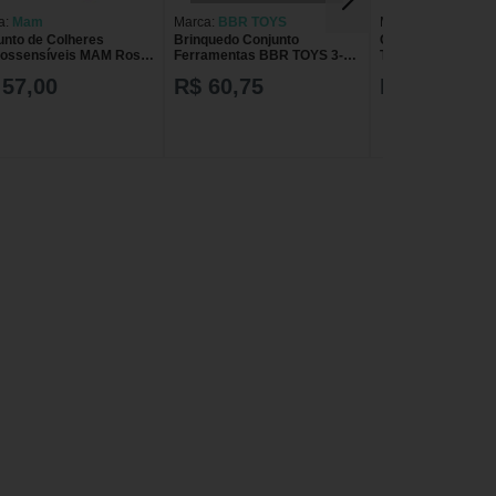
a:
Mam
Marca:
BBR TOYS
Marca:
São João 
unto de Colheres
Brinquedo Conjunto
Conjunto São Joã
ossensíveis MAM Rosa
Ferramentas BBR TOYS 3-5
Talheres Rosa C
2 unidades
anos Mais de 10 peças
JOAO BABY TAL
 57,00
R$ 60,75
R$ 5,99
ROSA