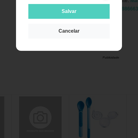
Fabricante:
Ma
EAN:
7898666
Salvar
Cancelar
Publicidade