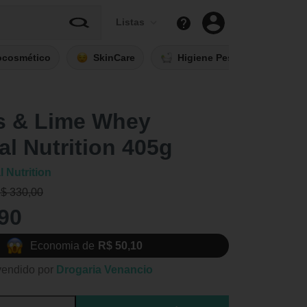
Listas
ocosmético
SkinCare
Higiene Pessoal
Fi
s & Lime Whey
al Nutrition 405g
l Nutrition
R$ 330,00
90
Economia de
R$ 50,10
vendido por
Drogaria Venancio