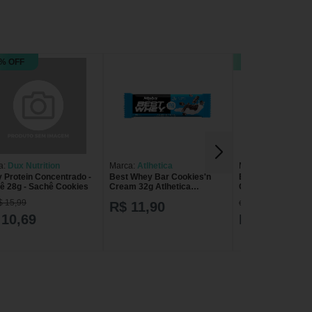
% OFF
5% OFF
a:
Dux Nutrition
Marca:
Atlhetica
Marca:
Atlhetica N
 Protein Concentrado -
Best Whey Bar Cookies'n
Best Whey Protei
ê 28g - Sachê Cookies
Cream 32g Atlhetica
Cookies&Cream
Nutrition
$ 15,99
de R$ 15,90
R$ 11,90
 10,69
R$ 15,04