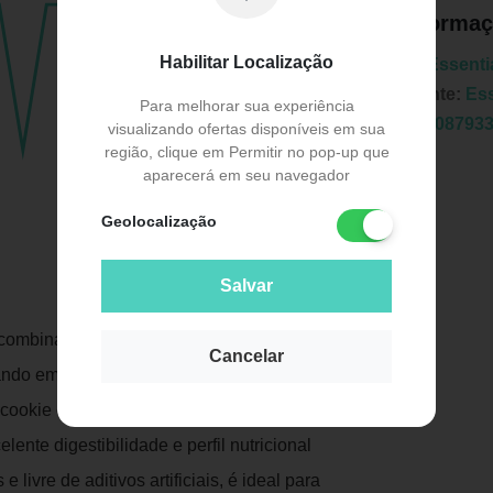
Informaç
Habilitar Localização
Marca:
Essentia
Fabricante:
Ess
Para melhorar sua experiência
EAN:
7908793
visualizando ofertas disponíveis em sua
região, clique em Permitir no pop-up que
aparecerá em seu navegador
Geolocalização
Salvar
Publicidade
combina whey protein isolado e
Cancelar
ando em uma fórmula com alto valor
 cookie com um toque cítrico de limão.
ente digestibilidade e perfil nutricional
livre de aditivos artificiais, é ideal para