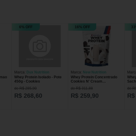
6% OFF
16% OFF
33
Marca:
Dux Nutrition
Marca:
New Nutrition
Marc
Amao
Whey Protein Isolado - Pote
Whey Protein Concentrado
Whey
s
450g - Cookies
Cookies N' Cream
Sach
NEWNUTRITION
de R$ 285,90
de R$ 311,88
de R
R$ 268,60
R$ 259,90
R$