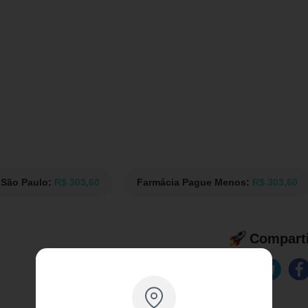
 São Paulo:
R$ 303,60
Farmácia Pague Menos:
R$ 303,60
Comparti