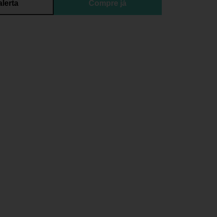
alerta
Compre já