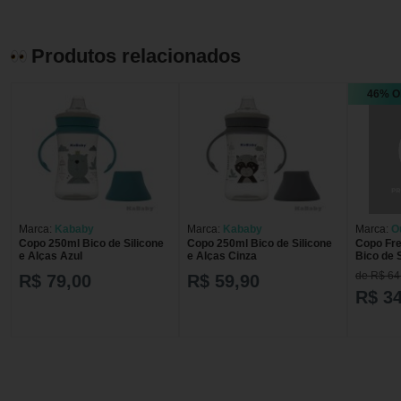
Produtos relacionados
46% O
Marca:
Kababy
Marca:
Kababy
Marca:
O
Copo 250ml Bico de Silicone
Copo 250ml Bico de Silicone
Copo Fr
e Alças Azul
e Alças Cinza
Bico de 
FRESO 
de R$ 64
R$ 79,00
R$ 59,90
BICO SI
R$ 34