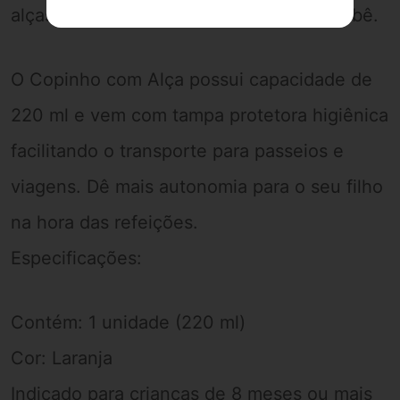
alças laterais facilitam o manuseio do bebê.
O Copinho com Alça possui capacidade de
220 ml e vem com tampa protetora higiênica
facilitando o transporte para passeios e
viagens. Dê mais autonomia para o seu filho
na hora das refeições.
Especificações:
Contém: 1 unidade (220 ml)
Cor: Laranja
Indicado para crianças de 8 meses ou mais