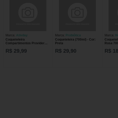
Marca:
Ativday
Marca:
Probiótica
Marca:
H
Coqueteleira
Coqueteleira (700ml) - Cor:
Coquetel
Compartimentos Provider
Preta
Rosa 70
Rosa 500ml
R$ 29,99
R$ 29,90
R$ 18