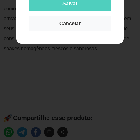
Salvar
como frias. Sua resistência também permite ser
armazenada em freezer. Pó e líquido ficam separados em
Cancelar
seus arrojados compartimentos e misturados na hora do
consumo. Assim, a Coqueteleira Probiótica é garantia de
shakes homogêneos, frescos e saborosos.
Compartilhe esse produto: