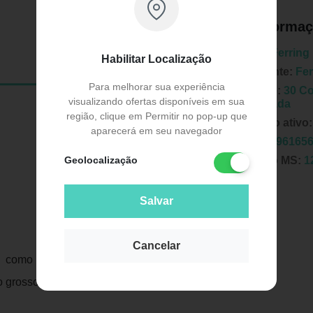
Informaç
Marca:
Ferring
Habilitar Localização
Fabricante:
Fer
Para melhorar sua experiência
Unidade:
30 Co
visualizando ofertas disponíveis em sua
Modificada
região, clique em Permitir no pop-up que
Principio ativo
aparecerá em seu navegador
EAN:
7896165
Geolocalização
Registro MS:
1
Salvar
Cancelar
omo anti-inflamatório para reduzir as
Publicidade
grosso e reto na retocolite ulcerativa.