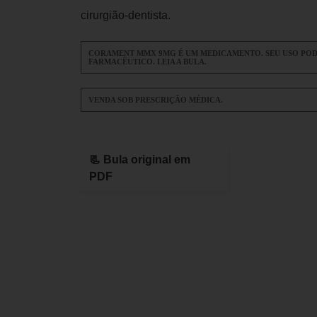
cirurgião-dentista.
CORAMENT MMX 9MG É UM MEDICAMENTO. SEU USO POD
FARMACÊUTICO. LEIA A BULA.
VENDA SOB PRESCRIÇÃO MÉDICA.
📃 Bula original em
PDF