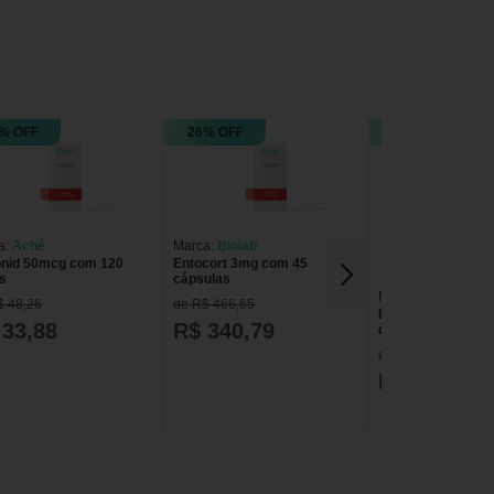
% OFF
26% OFF
15% OFF
a:
Aché
Marca:
Biolab
nid 50mcg com 120
Entocort 3mg com 45
s
cápsulas
Marca:
Multilab
$ 48,26
de R$ 466,65
Inalide 64mcg Sp
 33,88
R$ 340,79
doses
de R$ 55,15
R$ 46,41