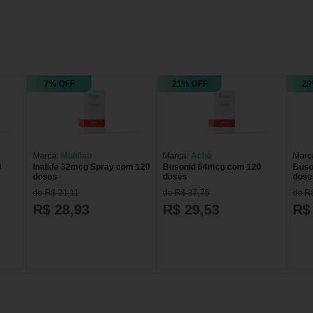
7% OFF
21% OFF
29
Marca:
Multilab
Marca:
Aché
Marc
0
Inalide 32mcg Spray com 120
Busonid 64mcg com 120
Buso
doses
doses
dose
de R$ 31,11
de R$ 37,75
de R
R$ 28,93
R$ 29,53
R$