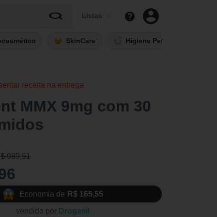
Listas
ocosmético
SkinCare
Higiene Pessoal
Fi
sentar receita na entrega
nt MMX 9mg com 30
midos
R$ 989,51
96
Economia de
R$ 165,55
vendido por
Drogasil