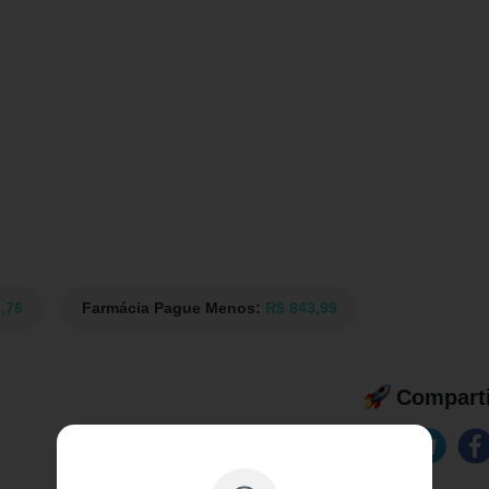
,76
Farmácia Pague Menos:
R$ 843,99
Comparti