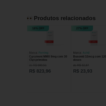
Produtos relacionados
16% OFF
27% OFF
Marca:
Ferring
Marca:
Aché
Corament MMX 9mg com 30
Busonid 32mcg com 12
Comprimidos
doses
de R$ 989,51
de R$ 32,87
R$ 823,96
R$ 23,93