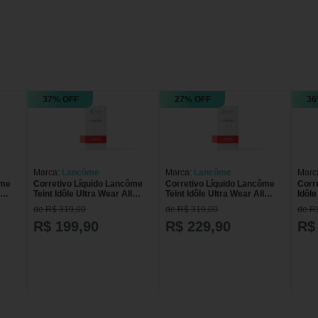
37% OFF
27% OFF
36
Marca:
Lancôme
Marca:
Lancôme
Marc
ôme
Corretivo Líquido Lancôme
Corretivo Líquido Lancôme
Corr
Teint Idôle Ultra Wear All
Teint Idôle Ultra Wear All
Idôl
3ml
Over Matte Suede 500 13ml
Over Matte Beige Nature 04
Líqu
de R$ 319,00
de R$ 319,00
de R
Suede 500
13ml Beige Nature 04
R$ 199,90
R$ 229,90
R$