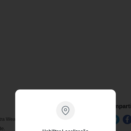
Comparti
tra Wear Wear garante alta cobertura, com
de.