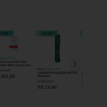
% OFF
10% OFF
4% OFF
a:
Lancôme
etivo Lancôme Teint
e Ultra Wear Care & Glow
ido 450W 13ml 450w
Marca:
Max Love
Marca:
Payot
$ 319,00
CORRETIVO LÍQUIDO MATTE
Corretivo Payot Ma
 201,90
VEGANO
Cobertura Liquido 
de R$ 16,67
de R$ 36,99
R$ 14,86
R$ 35,19