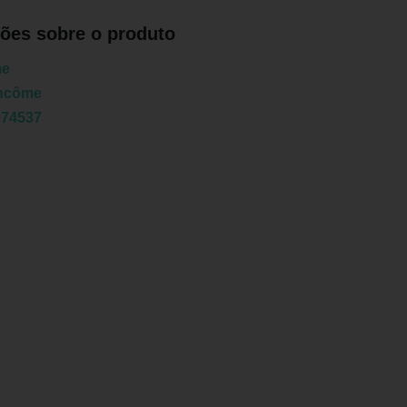
ões sobre o produto
me
ncôme
074537