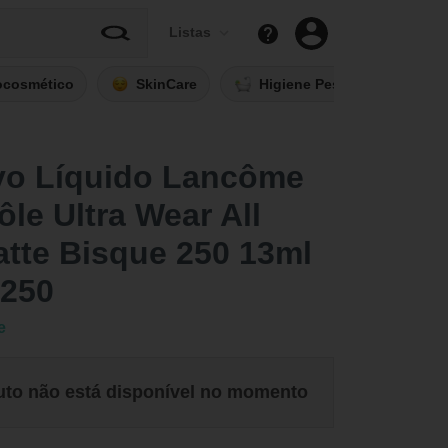
Listas
ocosmético
SkinCare
Higiene Pessoal
Fi
ivo Líquido Lancôme
ôle Ultra Wear All
tte Bisque 250 13ml
 250
e
uto não está disponível no momento