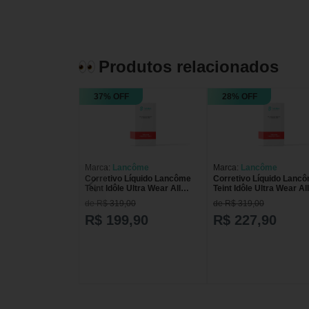
Produtos relacionados
37% OFF
28% OFF
Marca:
Lancôme
Marca:
Lancôme
Corretivo Líquido Lancôme
Corretivo Líquido Lanc
Teint Idôle Ultra Wear All
Teint Idôle Ultra Wear All
Over Matte Suede 550 13ml
Over Matte Suede 460 1
de R$ 319,00
de R$ 319,00
Suede 550
Suede 460
R$ 199,90
R$ 227,90