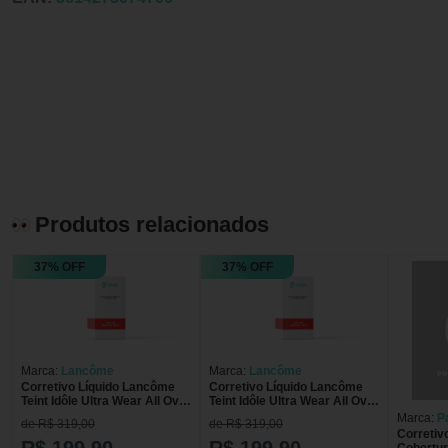
Produtos relacionados
37% OFF
37% OFF
Marca:
Lancôme
Marca:
Lancôme
Corretivo Líquido Lancôme
Corretivo Líquido Lancôme
Teint Idôle Ultra Wear All Over
Teint Idôle Ultra Wear All Over
Matte Suede 550 13ml Suede
Matte Suede 500 13ml Suede
Marca:
P
de R$ 319,00
de R$ 319,00
550
500
Corretiv
R$ 199,90
R$ 199,90
Cobertur