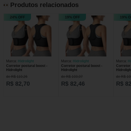
Produtos relacionados
24% OFF
19% OFF
19% O
Marca:
Hidrolight
Marca:
Hidrolight
Marca:
Hi
Corretor postural boost -
Corretor postural boost -
Corretor 
Hidrolight
Hidrolight
Hidroligh
de R$ 110,26
de R$ 103,07
de R$ 10
R$ 82,70
R$ 82,46
R$ 82