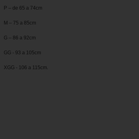
P – de 65 a 74cm
M – 75 a 85cm
G – 86 a 92cm
GG - 93 a 105cm
XGG - 106 a 115cm.