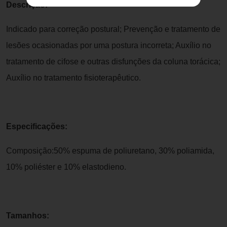
Descrição:
Indicado para correção postural; Prevenção e tratamento de
lesões ocasionadas por uma postura incorreta; Auxílio no
tratamento de cifose e outras disfunções da coluna torácica;
Auxílio no tratamento fisioterapêutico.
Especificações:
Composição:50% espuma de poliuretano, 30% poliamida,
10% poliéster e 10% elastodieno.
Tamanhos: