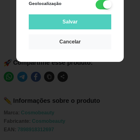
Geolocalização
Salvar
Cancelar
Compartilhe esse produto:
Informações sobre o produto
Marca:
Cosmobeauty
Fabricante:
Cosmobeauty
EAN:
7898918312697