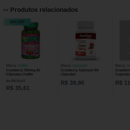
Produtos relacionados
29% OFF
Marca:
Unilife
Marca:
Apisnutri
Marca:
4
Cranberry 500mg 60
Cranberry Apisnutri 60
Cranber
Cápsulas Unilife
cápsulas
Capsula
de R$ 50,87
R$ 39,90
R$ 11
R$ 35,61