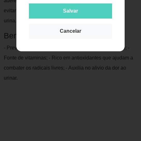
aderência de bactérias patogênicas no trato urinário,
evitando a instalação de doenças e contaminações na
Salvar
urina.
Cancelar
Benefícios do Cranberry
- Prevenção de doenças que afetam o sistema urinário; -
Fonte de vitaminas; - Rico em antioxidantes que ajudam a
combater os radicais livres; - Auxilia no alivio da dor ao
urinar.