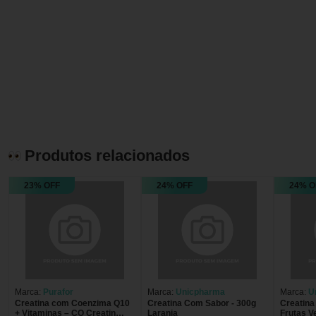
Produtos relacionados
23% OFF
24% OFF
24% O
Marca:
Purafor
Marca:
Unicpharma
Marca:
U
Creatina com Coenzima Q10
Creatina Com Sabor - 300g
Creatina Com Sabor - 300
+ Vitaminas – CO Creatin
Laranja
Frutas V