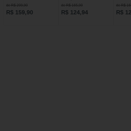
Purafor 300g Sabor Laranja
de R$ 209,90
de R$ 165,00
de R$ 16
Laranja
R$ 159,90
R$ 124,94
R$ 1