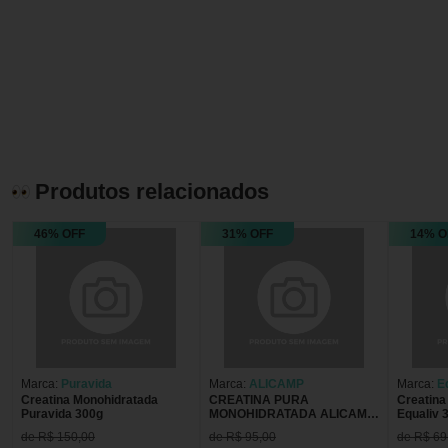
Produtos relacionados
46% OFF
31% OFF
14% O
Marca:
Puravida
Marca:
ALICAMP
Marca:
E
Creatina Monohidratada
CREATINA PURA
Creatina
Puravida 300g
MONOHIDRATADA ALICAMP
Equaliv 
300G
de R$ 150,00
de R$ 95,00
de R$ 69