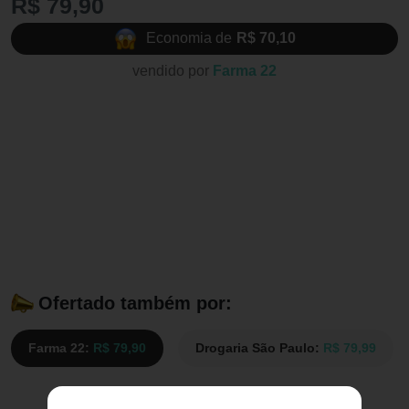
R$ 79,90
Economia de
R$ 70,10
vendido por
Farma 22
Ofertado também por:
Farma 22:
R$ 79,90
Drogaria São Paulo:
R$ 79,99