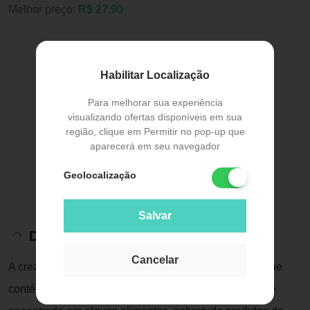
Melhor preço:
R$ 27,90
Habilitar Localização
Para melhorar sua experiência
visualizando ofertas disponíveis em sua
região, clique em Permitir no pop-up que
aparecerá em seu navegador
Geolocalização
Salvar
Descrição do Produto
Cancelar
A creatina não é um aminoácido, mas um composto que
contém nitrogênio conhecido como amina. A creatina é