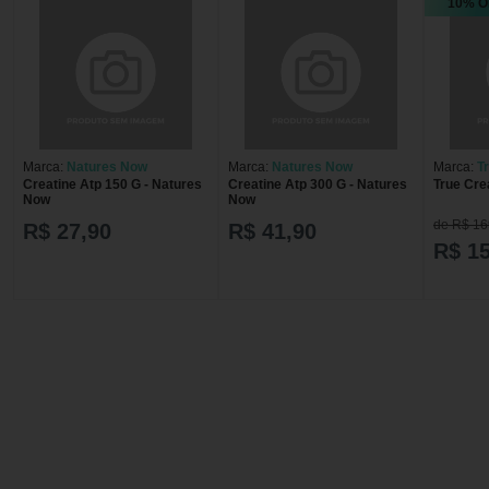
10% O
Marca:
Natures Now
Marca:
Natures Now
Marca:
T
Creatine Atp 150 G - Natures
Creatine Atp 300 G - Natures
True Cre
Now
Now
de R$ 16
R$ 27,90
R$ 41,90
R$ 1