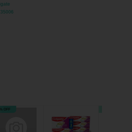
lgate
135006
% OFF
20% OFF