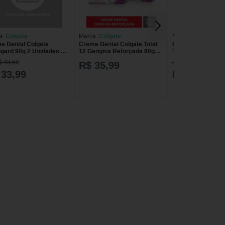
a:
Colgate
Marca:
Colgate
Marca:
Colgate
e Dental Colgate
Creme Dental Colgate Total
Kit 4 Cremes dent
ogard 90g 2 Unidades CR
12 Gengiva Reforçada 90g
Total 12 Anti-Tárta
T COLGATE 90G 2UN
com 3 unidades
Unidades cada
$ 48,59
de R$ 27,90
R$ 35,99
IOGARD
 33,99
R$ 22,32