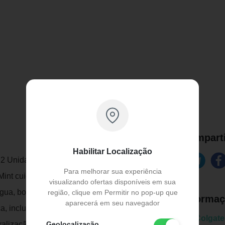
Comparti
Habilitar Localização
 2 Unidades
Para melhorar sua experiência
Mint cuida da sua boca por completo. Sua
visualizando ofertas disponíveis em sua
ngua, bochechas e gengiva por até 12
região, clique em Permitir no pop-up que
Informaç
aparecerá em seu navegador
, incluindo alívio de sensibilidade,
Marca:
Colgate
Geolocalização
utralização de odores que causam o mau