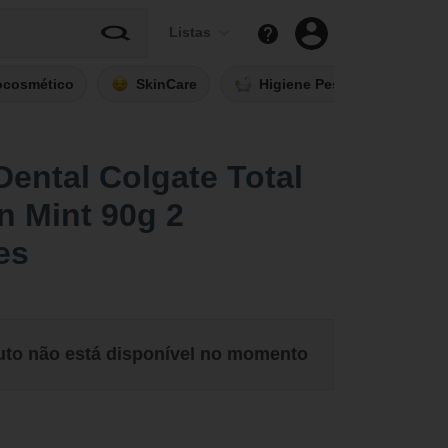
Listas
ocosmético
SkinCare
Higiene Pessoal
Fi
ental Colgate Total
n Mint 90g 2
es
uto não está disponível no momento