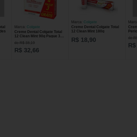
Marca:
Colgate
Marc
tal
Marca:
Colgate
Creme Dental Colgate Total
Crem
ades
12 Clean Mint 180g
Peri
Creme Dental Colgate Total
DEN
12 Clean Mint 90g Pague 3
de R
R$ 18,90
PER
Leve 4
de R$ 38,19
R$
R$ 32,66