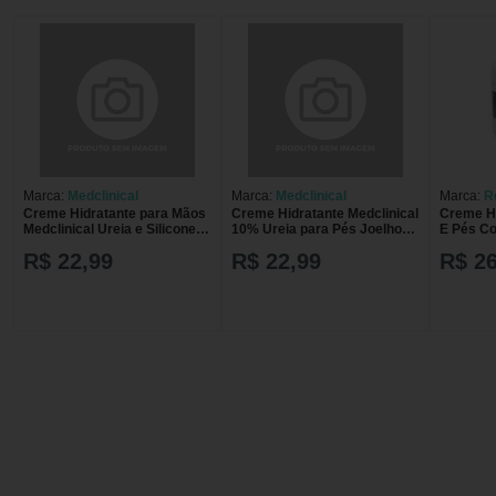
Marca:
Medclinical
Marca:
Medclinical
Marca:
R
Creme Hidratante para Mãos
Creme Hidratante Medclinical
Creme H
Medclinical Ureia e Silicone
10% Ureia para Pés Joelhos
E Pés C
60g CR HID MAOS
e Cotovelos 55g Pote CR HID
R$ 22,99
R$ 22,99
R$ 26
MEDCLINICAL 60G UREIA E
MEDCLINICAL 10% UREIA
SILI
55G PES JOE