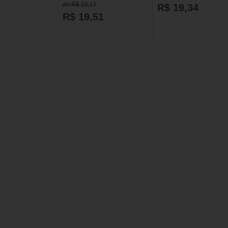
Cabelos 200ml
200Ml
de R$ 22,17
R$ 19,34
R$ 19,51