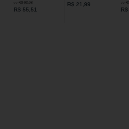
(Shampoo + Condicionador +
Delicad
Ond 
de R$ 63,08
de R
R$ 21,99
Creme para Pentear)
R$ 55,51
R$