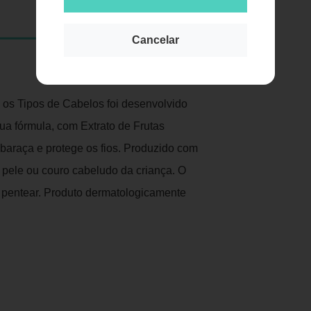
Cancelar
Publicidade
os Tipos de Cabelos foi desenvolvido
ua fórmula, com Extrato de Frutas
mbaraça e protege os fios. Produzido com
 pele ou couro cabeludo da criança. O
e pentear. Produto dermatologicamente