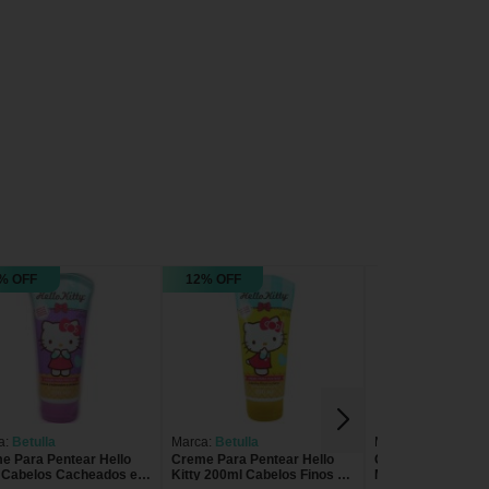
% OFF
12% OFF
a:
Betulla
Marca:
Betulla
Marca:
Betulla
e Para Pentear Hello
Creme Para Pentear Hello
Creme de Pentear
y Cabelos Cacheados e
Kitty 200ml Cabelos Finos e
Magali