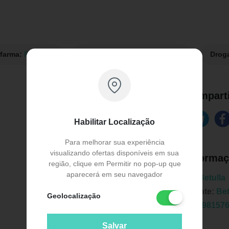
afarma:
R$ 19,51
Drogaria São Paulo:
R$ 19,90
Drog
Comparti
Habilitar Localização
Para melhorar sua experiência
visualizando ofertas disponíveis em sua
Informaç
região, clique em Permitir no pop-up que
aparecerá em seu navegador
Marca:
Betulla
Fabricante:
Bet
Geolocalização
EAN:
7898157
Salvar