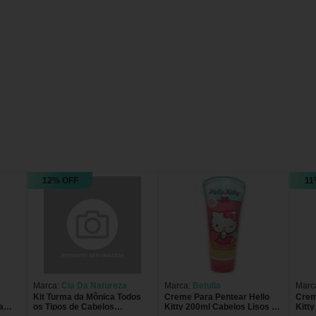
12% OFF
11
Marca:
Cia Da Natureza
Marca:
Betulla
Marc
s
Kit Turma da Mônica Todos
Creme Para Pentear Hello
Crem
a
os Tipos de Cabelos
Kitty 200ml Cabelos Lisos e
Kitt