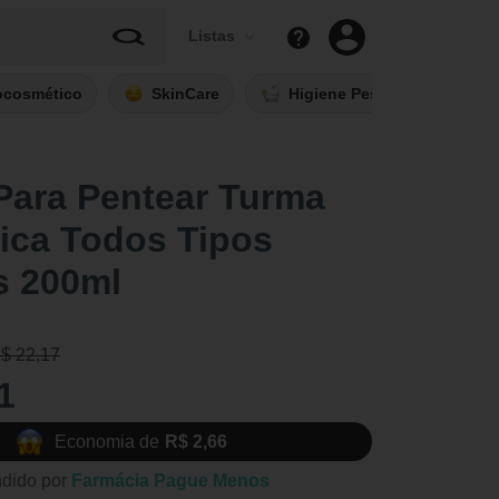
Listas
ocosmético
SkinCare
Higiene Pessoal
Fi
Para Pentear Turma
ica Todos Tipos
s 200ml
R$ 22,17
1
Economia de
R$ 2,66
dido por
Farmácia Pague Menos