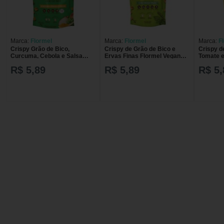
Marca:
Flormel
Marca:
Flormel
Marca:
F
Crispy Grão de Bico,
Crispy de Grão de Bico e
Crispy d
Curcuma, Cebola e Salsa
Ervas Finas Flormel Vegano
Tomate e
Flormel com 25g
com 30g
Vegano 
R$ 5,89
R$ 5,89
R$ 5,