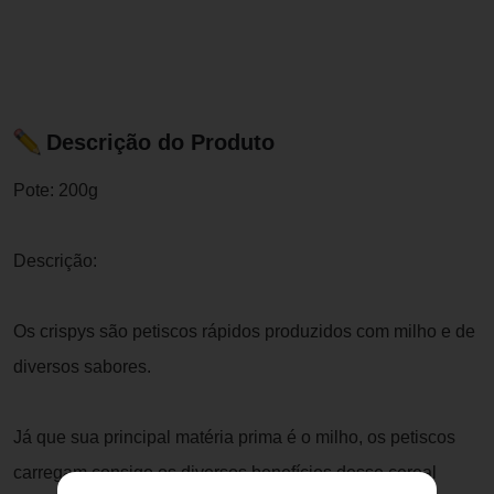
Descrição do Produto
Pote: 200g
Descrição:
Os crispys são petiscos rápidos produzidos com milho e de
diversos sabores.
Já que sua principal matéria prima é o milho, os petiscos
carregam consigo os diversos benefícios desse cereal