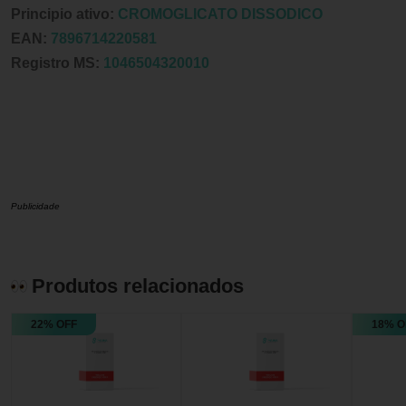
Principio ativo:
CROMOGLICATO DISSODICO
EAN:
7896714220581
Registro MS:
1046504320010
Publicidade
Produtos relacionados
22% OFF
18% O