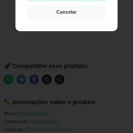
Cancelar
Compartilhe esse produto:
Informações sobre o produto
Marca:
Neo Química
Fabricante:
Neo Química
Unidade:
13ml Solução Nasal