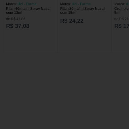
Marca:
Uci - Farma
Marca:
Uci - Farma
Marca:
A
Rilan 40mg/ml Spray Nasal
Rilan 20mg/ml Spray Nasal
Cromole
com 13ml
com 15ml
5ml
de R$ 47,85
de R$ 21
R$ 24,22
R$ 37,08
R$ 17