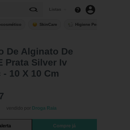
Listas
ocosmético
SkinCare
Higiene Pessoal
Fi
o De Alginato De
 Prata Silver Iv
 - 10 X 10 Cm
7
vendido por
Droga Raia
alerta
Compre já