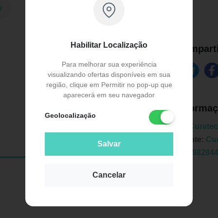
7
Habilitar Localização
Comparti
Para melhorar sua experiência
visualizando ofertas disponíveis em sua
região, clique em Permitir no pop-up que
aparecerá em seu navegador
Informaç
Geolocalização
Marca:
Curatec
Fabricante:
Cu
Salvar
EAN:
7898284
Cancelar