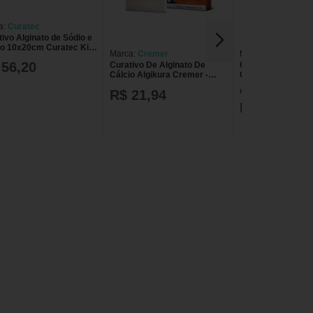
a:
Curatec
ivo Alginato de Sódio e
io 10x20cm Curatec Kit
Marca:
Cremer
Marca:
Casex
 56,20
Curativo De Alginato De
Curativo de Algina
Cálcio Algikura Cremer -
Cálcio e Sódio-Cx
Placa 10 X 10 Cm - Unidade
- 05 x 05Cm
de R$ 133,99
R$ 21,94
R$ 133,98