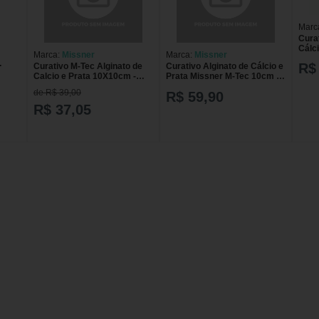
Marc
Curat
Cálc
Marca:
Missner
Marca:
Missner
6un
R$
Curativo M-Tec Alginato de
Curativo Alginato de Cálcio e
Calcio e Prata 10X10cm -
Prata Missner M-Tec 10cm x
unidade
10cm Envelope Avulso
de R$ 39,00
R$ 59,90
CURAT ALGINATO DE
CALCIO E PRATA 10CMX10
R$ 37,05