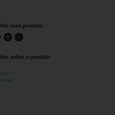
lhe esse produto:
ões sobre o produto
ratec
484158