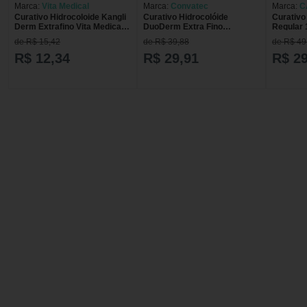
Marca:
Vita Medical
Marca:
Convatec
Marca:
C
Curativo Hidrocoloide Kangli
Curativo Hidrocolóide
Curativo
Derm Extrafino Vita Medical -
DuoDerm Extra Fino
Regular
10 x 10 cm
Convatec - 10cm x 10cm -
unidade
de R$ 15,42
de R$ 39,88
de R$ 49
unidade
R$ 12,34
R$ 29,91
R$ 29