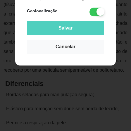
(física) contra as bactérias. Serve para prevenção quanto
Geolocalização
a criação de úlceras por decúbito, por diminuir o atrito
externo contra à região da pele. Utilizado na pele fechada
Salvar
que apresente vermelhidão ou palidez. Pode ser aplicado
também em espinhas (acne) para curar a vermelhidão e
Cancelar
sensibilidade. É um curativo elástico e estéril, composto de
cmc (carboximetilcelulose sódica), gelatina, pectina e
recoberto por uma película semipermeável de poliuretano.
Diferenciais
- Bordas seladas para manipulação segura;
- Elástico para remoção sem dor e sem perda de tecido;
- Permite a respiração da pele.