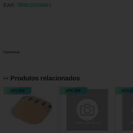
EAN:
7908119208061
Publicidade
Produtos relacionados
19% OFF
25% OFF
41% O