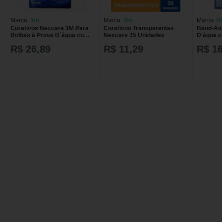
Marca:
3m
Marca:
3m
Marca:
B
Curativos Nexcare 3M Para
Curativos Transparentes
Band-Aid
Bolhas à Prova D`água com
Nexcare 35 Unidades
D'água c
06 un
R$ 26,89
R$ 11,29
R$ 16