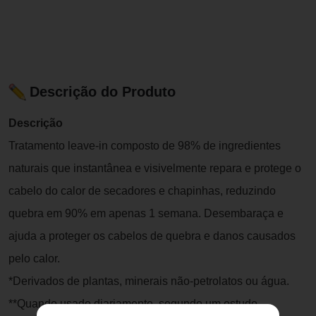
Descrição do Produto
Descrição
Tratamento leave-in composto de 98% de ingredientes
naturais que instantânea e visivelmente repara e protege o
cabelo do calor de secadores e chapinhas, reduzindo
quebra em 90% em apenas 1 semana. Desembaraça e
ajuda a proteger os cabelos de quebra e danos causados
pelo calor.
*Derivados de plantas, minerais não-petrolatos ou água.
**Quando usado diariamente, segundo um estudo