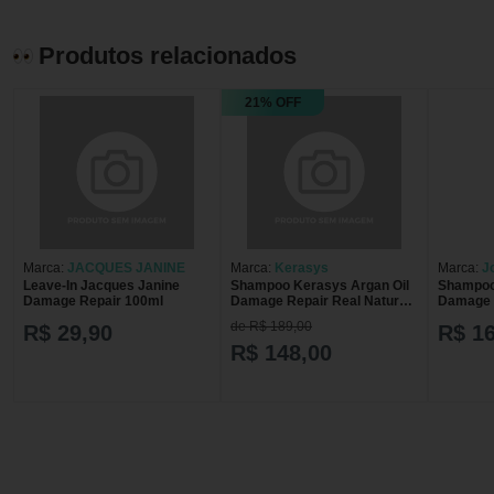
Produtos relacionados
21% OFF
Marca:
JACQUES JANINE
Marca:
Kerasys
Marca:
J
Leave-In Jacques Janine
Shampoo Kerasys Argan Oil
Shampoo
Damage Repair 100ml
Damage Repair Real Nature
Damage 3
1000ml
de R$ 189,00
R$ 29,90
R$ 1
R$ 148,00