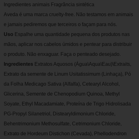
Ingredientes animais Fragrância sintética
Aveda é uma marca cruelty-free. Não testamos em animais
e jamais pediremos que terceiros o façam para nós.
Uso
Espalhe uma quantidade pequena dos produtos nas
mãos, aplicar nos cabelos úmidos e pentear para distribuir
o produto. Não enxaguar. Faça o penteado desejado.
Ingredientes
Extratos Aquosos (Água\Aqua\Eau)\Extraits,
Extrato da semente de Linum Usitatissimum (Linhaça), Pó
da Folha Medicago Sativa (Alfalfa), Cetearyl Alcohol,
Glicerina, Semente de Chenopodium Quinoa, Methyl
Soyate, Ethyl Macadamiate, Proteína de Trigo Hidrolisada
PG-Propyl Silanetriol, Distearyldimonium Chloride,
Behentrimonium Methosulfate, Cetrimonium Chloride,
Extrato de Hordeum Distichon (Cevada), Phellodendron