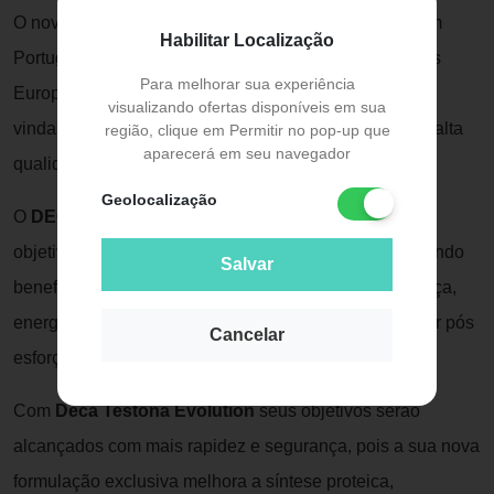
O novo
DECA TESTONA EVOLUTION
é fabricado em
Habilitar Localização
Portugal e atende as mais exigentes normas sanitárias
Para melhorar sua experiência
Europeias. Produzido com matérias primas exclusivas
visualizando ofertas disponíveis em sua
vindas dos Estados Unidos e Suiça, garantem a mais alta
região, clique em Permitir no pop-up que
aparecerá em seu navegador
qualidade para um suplemento esportivo.
Geolocalização
O
DECA TESTONA EVOLUTION
te auxilia em seus
objetivos de melhorar níveis de testosterona, promovendo
Salvar
benefícios direto em seus treinos, fornecendo mais força,
energia, resistência, definição e regeneração muscular pós
Cancelar
esforço.
Com
Deca Testona Evolution
seus objetivos serão
alcançados com mais rapidez e segurança, pois a sua nova
formulação exclusiva melhora a síntese proteica,