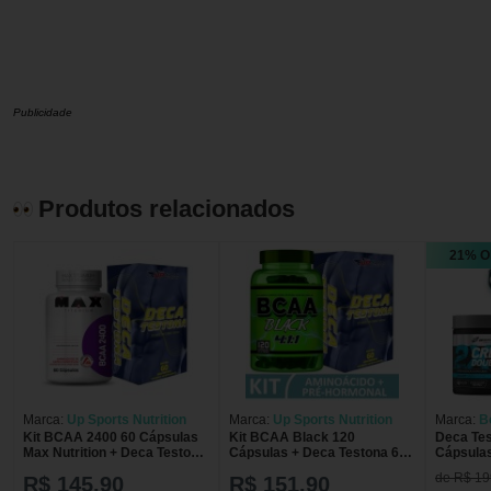
Publicidade
Produtos relacionados
21% O
Marca:
Up Sports Nutrition
Marca:
Up Sports Nutrition
Marca:
B
Kit BCAA 2400 60 Cápsulas
Kit BCAA Black 120
Deca Tes
Max Nutrition + Deca Testona
Cápsulas + Deca Testona 60
Cápsulas
60 Cápculas Up Sports
Cápculas Up Sports Nutrition
Grátis C
de R$ 19
R$ 145,90
R$ 151,90
Nutrition
BodyAct