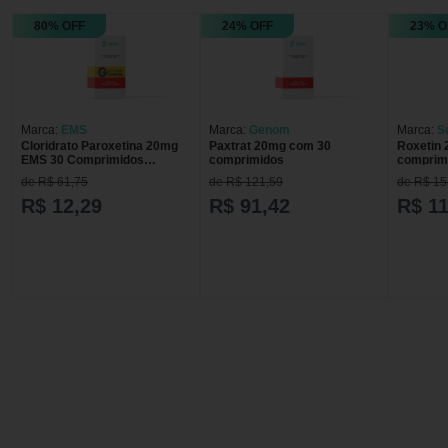
80% OFF
24% OFF
23% O
Marca:
EMS
Marca:
Genom
Marca:
S
Cloridrato Paroxetina 20mg
Paxtrat 20mg com 30
Roxetin
EMS 30 Comprimidos
comprimidos
comprim
Revestidos
de R$ 61,75
de R$ 121,59
de R$ 15
R$ 12,29
R$ 91,42
R$ 11