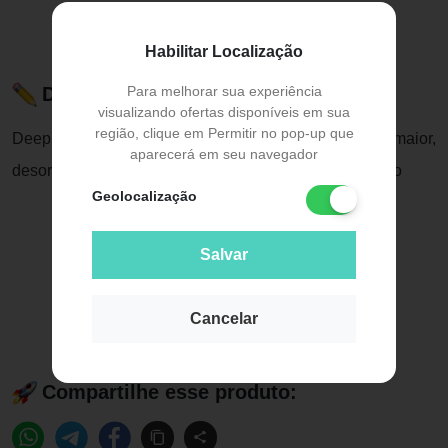
Habilitar Localização
Para melhorar sua experiência
Descrição do Produto
visualizando ofertas disponíveis em sua
região, clique em Permitir no pop-up que
Deeplin é indicado para casos de depressão maior,
aparecerá em seu navegador
desordem obsessivo-compulsiva e síndrome do pânico
Geolocalização
Salvar
Cancelar
Compartilhe esse produto: