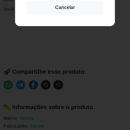
Cancelar
Você evolui.
Compartilhe esse produto:
Informações sobre o produto
Marca:
Yantra
Fabricante:
Yantra