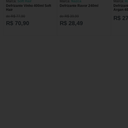
Marca:
Soft Hair
Marca:
Nazca
Marca:
R
Defrizante Vinho 400ml Soft
Defrizante Ravor 240ml
Defrizan
Hair
Argan 4
RAVOR 
de R$ 77,90
de R$ 39,99
R$ 27
R$ 70,90
R$ 28,49