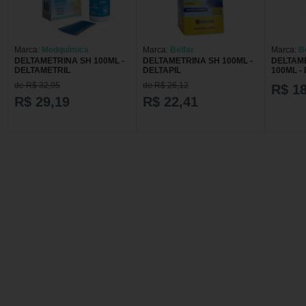
Marca:
Medquímica
Marca:
Belfar
Marca:
B
DELTAMETRINA SH 100ML -
DELTAMETRINA SH 100ML -
DELTAM
DELTAMETRIL
DELTAPIL
100ML -
de R$ 32,95
de R$ 26,12
R$ 18
R$ 29,19
R$ 22,41