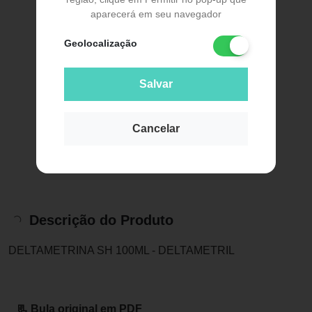
aparecerá em seu navegador
Geolocalização
Salvar
Cancelar
Descrição do Produto
DELTAMETRINA SH 100ML - DELTAMETRIL
📃 Bula original em PDF