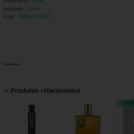
Fabricante:
Selfie
Unidade:
100ml
EAN:
7899522316477
Publicidade
Produtos relacionados
17% O