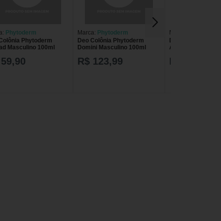
a:
Phytoderm
Marca:
Phytoderm
Marca:
Phytoderm
Colônia Phytoderm
Deo Colônia Phytoderm
Deo Colônia Phyt
d Masculino 100ml
Domini Masculino 100ml
Arrazo Masculino
 59,90
R$ 123,99
R$ 59,90