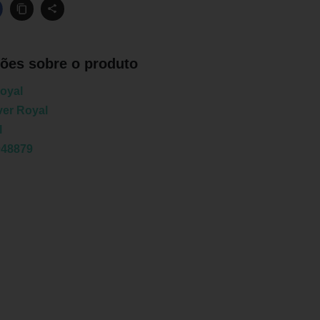
ões sobre o produto
oyal
ver Royal
l
048879