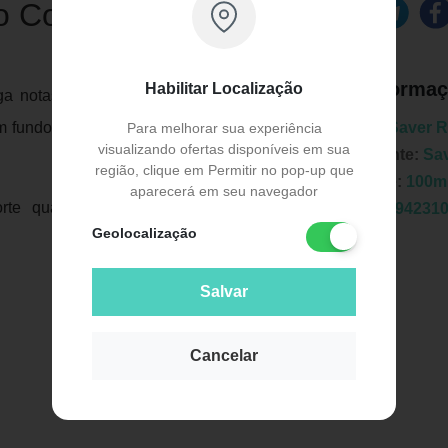
o Colônia Masculina
Informaç
Habilitar Localização
ga notas de madeira e especiarias que o
m fundo ambarado e licoroso, cada uma de
Marca:
Saver R
Para melhorar sua experiência
visualizando ofertas disponíveis em sua
Fabricante:
Sa
região, clique em Permitir no pop-up que
Unidade:
100m
aparecerá em seu navegador
rte quanto o prazer de saborear um belo
EAN:
7894231
Geolocalização
Salvar
Cancelar
Publicidade