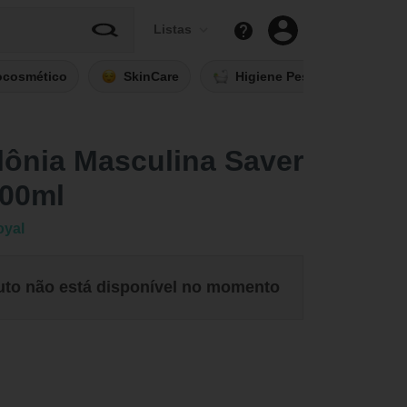
Listas
ocosmético
SkinCare
Higiene Pessoal
Fi
ônia Masculina Saver
100ml
oyal
uto não está disponível no momento