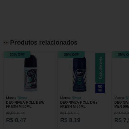
Produtos relacionados
22% OFF
25% OFF
25% O
Marca:
Nivea
Marca:
Nivea
Marca:
N
DEO NIVEA ROLL B&W
DEO NIVEA ROLL DRY
DEO NIV
FRESH M 50ML
FRESH M 50ML
MEN 50
de R$ 10,99
de R$ 10,99
de R$ 10
R$ 8,47
R$ 8,19
R$ 7,