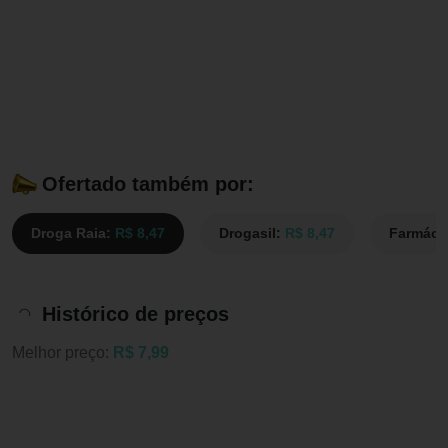
Ofertado também por:
Droga Raia:
R$ 8,47
Drogasil:
R$ 8,47
Farmáci
Histórico de preços
Melhor preço:
R$ 7,99