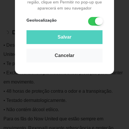
região, clique em Permitir no pop-up que
aparecerá em seu navegador
Geolocalização
Descrição do Produto
Salvar
• Desodorante Antitranspirante Unissex Aerosol Now
United 150ml.
Cancelar
• Te protegido o dia todo como nenhum outro.
• Exclusiva tecnologia MotionSense: proteção para manter
em movimento.
• 48 horas de proteção contra o odor e a transpiração.
• Testado dermatologicamente.
• Não contém álcool etílico.
Para os fãs do Now United que estão sempre em
movimento, Rexona® garante refrescância e proteção