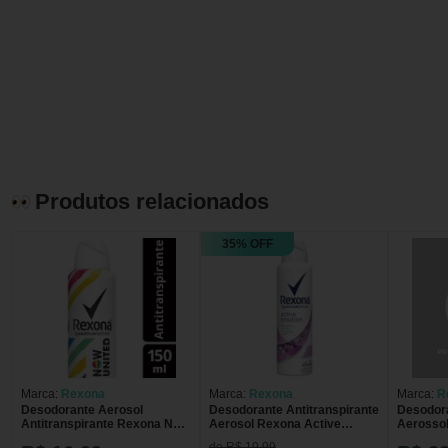
Produtos relacionados
35% OFF
Marca:
Rexona
Marca:
Rexona
Marca:
R
Desodorante Aerosol
Desodorante Antitranspirante
Desodora
Antitranspirante Rexona Now
Aerosol Rexona Active
Aerosso
United 150ml
Emotion com 150ml
150ml 
de R$ 19,99