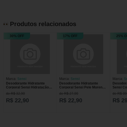
Produtos relacionados
30% OFF
17% OFF
25% O
Marca:
Sensi
Marca:
Sensi
Marca:
S
Desodorante Hidratante
Desodorante Hidratante
Desodora
Corporal Sensi Hidratação
Corporal Sensi Pele Morena e
Sensi Co
Reforçada Pele Morena E
Negra, 200 ml 200 ml
Reforçad
de R$ 32,90
de R$ 27,90
de R$ 39
Negra Jequiti 220 ml
R$ 22,90
R$ 22,90
R$ 29