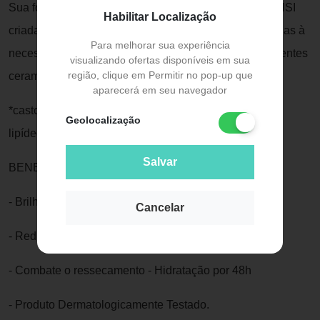
Sua fórmula possui a exclusiva tecnologia NUTRISENSI
Habilitar Localização
criada para proporcionar hidratação e textura adequadas à
Para melhorar sua experiência
necessidade da sua pele. Enriquecida com os ingredientes
visualizando ofertas disponíveis em sua
região, clique em Permitir no pop-up que
ceramida* e karité. Pele Morena e Negra.
aparecerá em seu navegador
*castoryl maleate: pseudo-ceramida que mimetiza os
Geolocalização
lipídeos da pele.
Salvar
BENEFÍCIOS:
- Brilho natural e aparência radiante
Cancelar
- Reduz a descamação e o aspecto esbranquiçado
- Combate o ressecamento - Hidratação por 48h
- Produto Dermatologicamente Testado.