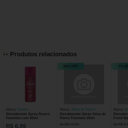
Produtos relacionados
26% OFF
7% O
Marca:
Rastro
Marca:
Alma de Flores
Marca:
N
Desodorante Spray Rastro
Desodorante Spray Alma de
Desodor
Feminino com 90ml
Flores Feminino 90ml
Fresh Na
Desodor
de R$ 10,90
de R$ 6,
R$ 6,99
Fresh Na