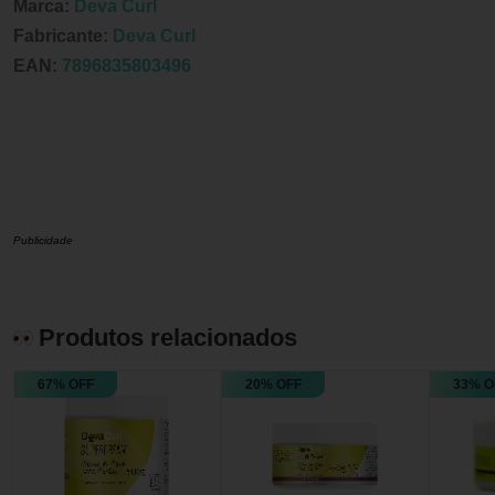
Marca:
Deva Curl
Fabricante:
Deva Curl
EAN:
7896835803496
Publicidade
Produtos relacionados
67% OFF
20% OFF
33% O