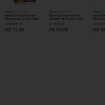
Marca:
Deva Curl
Marca:
Deva Curl
Marca:
D
Deva Curl Supercream -
Deva Curl Supercream -
Creme M
Ativador de Cachos 500g
Ativador de Cachos 250g
Deva Cur
250g
de R$ 220,79
de R$ 74,99
de R$ 89
R$ 71,99
R$ 59,99
R$ 59