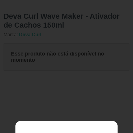
Deva Curl Wave Maker - Ativador
de Cachos 150ml
Marca:
Deva Curl
Esse produto não está disponível no
momento