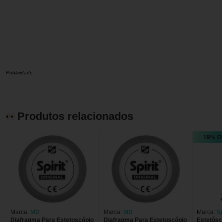
Publicidade
Produtos relacionados
19% O
Marca:
MD
Marca:
MD
Marca:
Sp
Diafragma Para Estetoscópio
Diafragma Para Estetoscópio
Estetósc