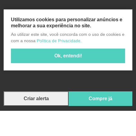
Utilizamos cookies para personalizar anúncios e
melhorar a sua experiência no site.
Ao utilizar este site, você concorda com o uso de cookies e
com a nossa
Política de Privacidade.
Ok, entendi!
Criar alerta
Compre já
Compre já