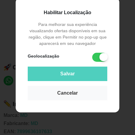
Habilitar Localização
Para melhorar sua experiência
visualizando ofertas disponíveis em sua
região, clique em Permitir no pop-up que
aparecerá em seu navegador
Geolocalização
Compartilhe esse produto:
Salvar
Cancelar
Informações sobre o produto
Marca:
MD
Fabricante:
MD
EAN:
7899636107633