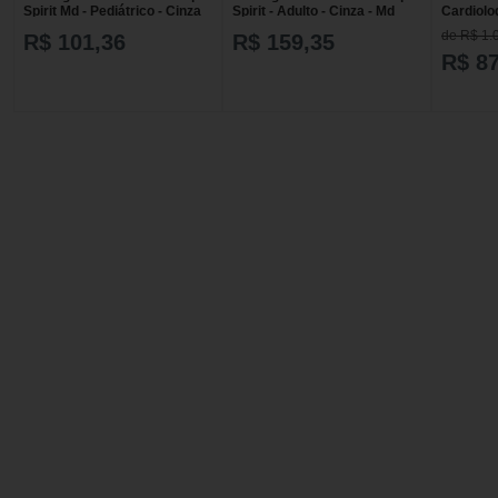
Spirit Md - Pediátrico - Cinza
Spirit - Adulto - Cinza - Md
Cardiolo
com Dia
de R$ 1.
R$ 101,36
R$ 159,35
R$ 8