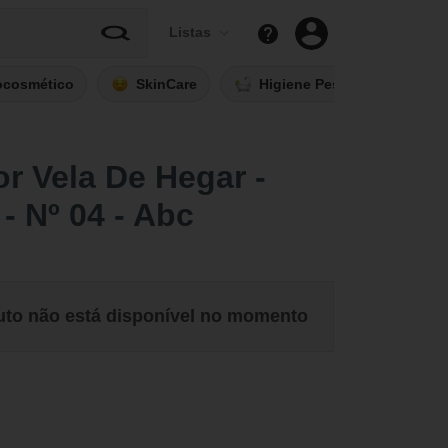
Listas
ocosmético
SkinCare
Higiene Pessoal
Fi
or Vela De Hegar -
 - Nº 04 - Abc
uto não está disponível no momento