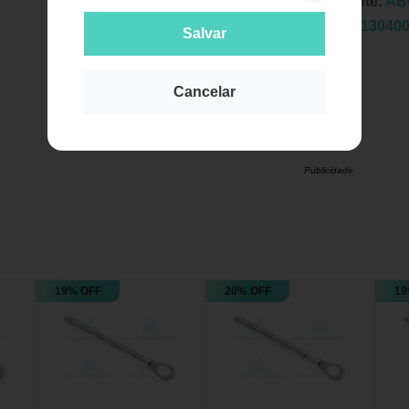
Fabricante:
AB
EAN:
2013040
Salvar
Cancelar
Publicidade
19% OFF
20% OFF
19