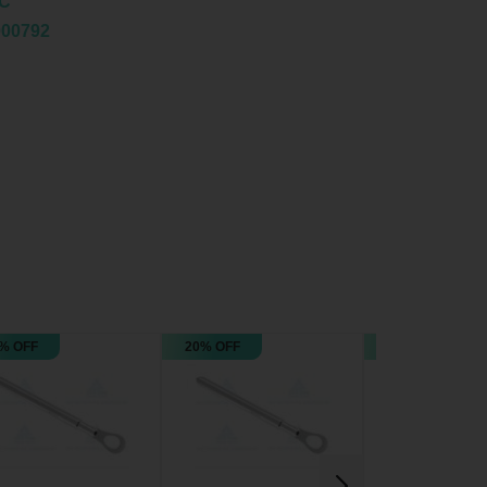
C
000792
% OFF
20% OFF
19% OFF