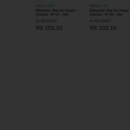
Marca:
ABC
Marca:
ABC
Dilatador Vela De Hegar -
Dilatador Vela De Hegar 
Uterino - Nº 07 - Abc
Uterino - Nº 08 - Abc
de R$ 128,87
de R$ 128,87
R$ 103,10
R$ 103,10