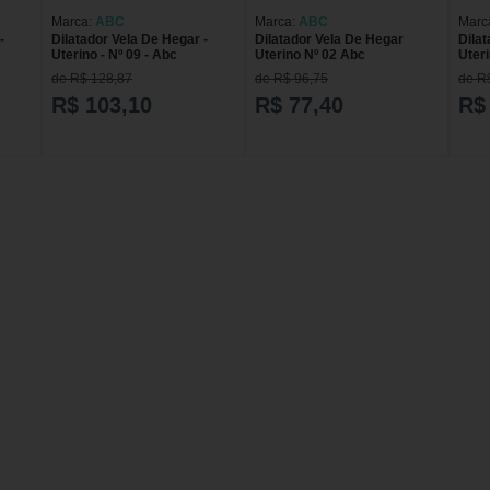
Marca:
ABC
Marca:
ABC
Marc
-
Dilatador Vela De Hegar -
Dilatador Vela De Hegar
Dilat
Uterino - Nº 09 - Abc
Uterino Nº 02 Abc
Uteri
de R$ 128,87
de R$ 96,75
de R
R$ 103,10
R$ 77,40
R$