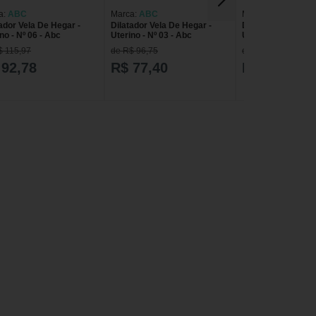
a:
ABC
Marca:
ABC
Marca:
ABC
ador Vela De Hegar -
Dilatador Vela De Hegar -
Dilatador Vela De 
no - Nº 06 - Abc
Uterino - Nº 03 - Abc
Uterino - Nº 05 - A
$ 115,97
de R$ 96,75
de R$ 115,97
 92,78
R$ 77,40
R$ 92,78