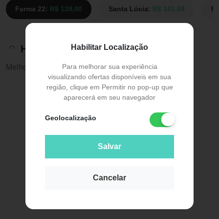
Farma 22:
R$ 139,00
Santa Lúcia:
R$ 141,09
Fa
Habilitar Localização
Histórico de preços
Para melhorar sua experiência
Melhor preço:
R$ 139,00
visualizando ofertas disponíveis em sua
região, clique em Permitir no pop-up que
aparecerá em seu navegador
Geolocalização
Salvar
Cancelar