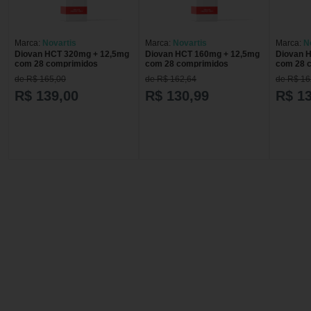
Marca:
Novartis
Marca:
Novartis
Marca:
N
Diovan HCT 320mg + 12,5mg
Diovan HCT 160mg + 12,5mg
Diovan 
com 28 comprimidos
com 28 comprimidos
com 28 
de R$ 165,00
de R$ 162,64
de R$ 16
R$ 139,00
R$ 130,99
R$ 1