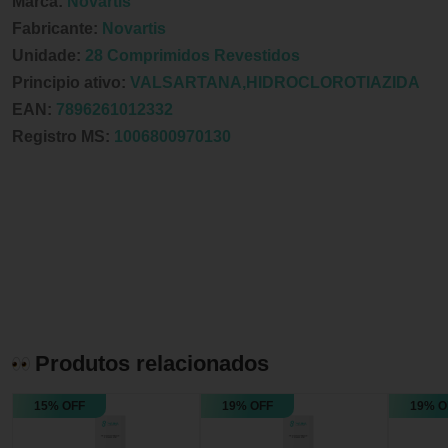
Marca:
Novartis
Fabricante:
Novartis
Unidade:
28 Comprimidos Revestidos
Principio ativo:
VALSARTANA,HIDROCLOROTIAZIDA
EAN:
7896261012332
Registro MS:
1006800970130
Produtos relacionados
15% OFF
19% OFF
19% O