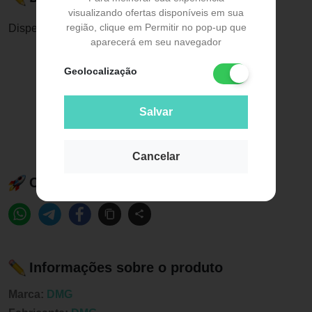
visualizando ofertas disponíveis em sua
região, clique em Permitir no pop-up que
Dispensador Pistola Automix Type 50 1:1 - DM
aparecerá em seu navegador
Geolocalização
Salvar
Cancelar
Compartilhe esse produto:
Informações sobre o produto
Marca:
DMG