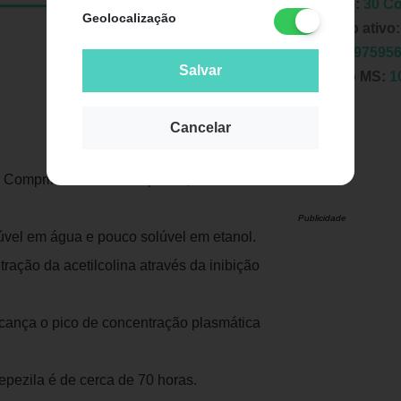
Unidade:
30 C
Geolocalização
Principio ativo
EAN:
7897595
Salvar
Registro MS:
1
Cancelar
Comprimidos é a donepezila, um inibidor
Publicidade
lúvel em água e pouco solúvel em etanol.
ação da acetilcolina através da inibição
alcança o pico de concentração plasmática
epezila é de cerca de 70 horas.