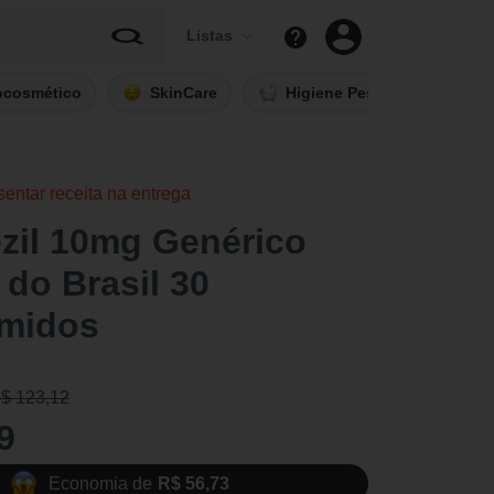
Listas
ocosmético
SkinCare
Higiene Pessoal
Fi
sentar receita na entrega
zil 10mg Genérico
do Brasil 30
midos
R$ 123,12
9
Economia de
R$ 56,73