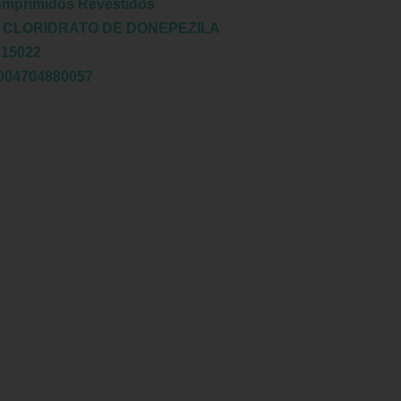
omprimidos Revestidos
:
CLORIDRATO DE DONEPEZILA
615022
004704880057