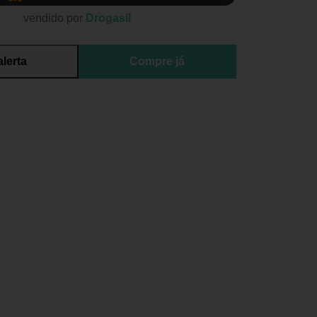
vendido por
Drogasil
alerta
Compre já