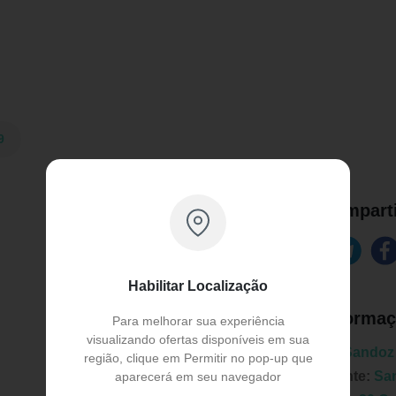
9
Comparti
Habilitar Localização
Informaç
Para melhorar sua experiência
visualizando ofertas disponíveis em sua
Marca:
Sandoz
região, clique em Permitir no pop-up que
Fabricante:
Sa
aparecerá em seu navegador