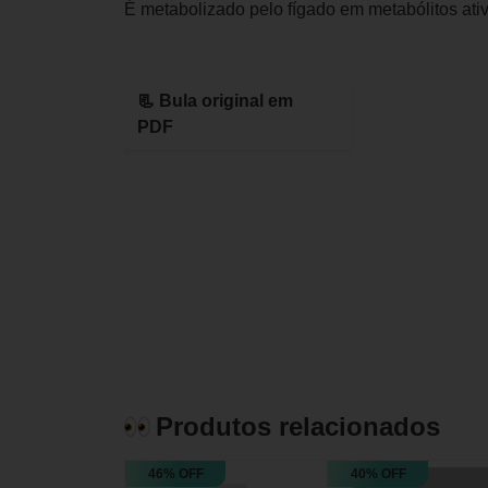
É metabolizado pelo fígado em metabólitos ativ
📃 Bula original em
PDF
Produtos relacionados
46% OFF
40% OFF