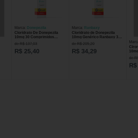
Marca:
Donepezila
Marca:
Ranbaxy
Cloridrato De Donepezila
Cloridrato de Donepezila
10mg 30 Comprimidos
10mg Genérico Ranbaxy 30
Revestidos Genérico Geolab
Comprimidos
Marc
de R$ 137,03
de R$ 205,20
Clror
R$ 25,40
R$ 34,29
10mg
Comp
de R
R$