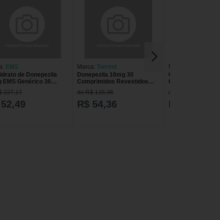
a:
EMS
Marca:
Torrent
Marca:
EMS
idrato de Donepezila
Donepezila 10mg 30
Cloridrato de Don
 EMS Genérico 30
Comprimidos Revestidos
Genérico EMS 30
rimidos
Genérico Torrent (C1)
Comprimidos
$ 227,17
de R$ 135,36
de R$ 181,73
DONEPEZILA 10MG 30CP
 52,49
R$ 54,36
R$ 37,64