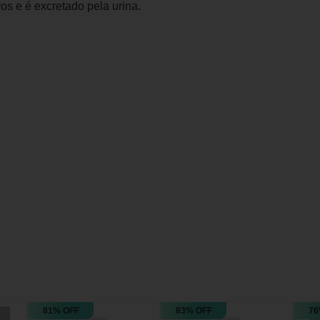
os e é excretado pela urina.
81% OFF
83% OFF
76