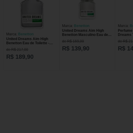
Marca:
Benetton
Marca:
B
United Dreams Aim High
Perfume 
Marca:
Benetton
Benetton Masculino Eau de
Dreams T
United Dreams Aim High
Toilette 60ml
Masculi
de R$ 169,00
de R$ 21
Benetton Eau de Toilette -
Perfume Masculino 200ml
R$ 139,90
R$ 1
de R$ 217,00
R$ 189,90