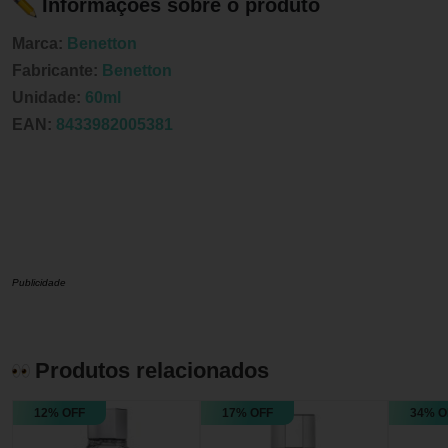
Informações sobre o produto
Marca:
Benetton
Fabricante:
Benetton
Unidade:
60ml
EAN:
8433982005381
Publicidade
Produtos relacionados
12% OFF
17% OFF
34% O