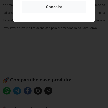
de notas que envolvem e seduzem. O despertar da Bergamota e do Limão na
Cancelar
saída sugere uma energia jovem e dinâmica, que ganha o brilho radiante da
Lavanda e da Flor de Laranjeira. Em contraste a isso, o charme doce e
irresistível do Pralinê fica acentuado pelo ar amendoado da Fava Tonka.
Compartilhe esse produto: