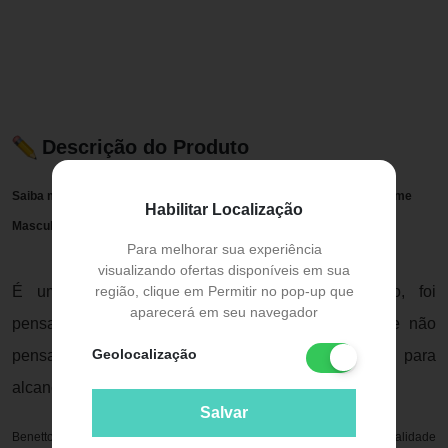
Descrição do Produto
Saiba mais sobre o Dream Big Man Benetton Eau de Toilette - Perfume
Habilitar Localização
Masculino 60ml
Para melhorar sua experiência
visualizando ofertas disponíveis em sua
É um perfume masculino aromático amadeirado, foi
região, clique em Permitir no pop-up que
aparecerá em seu navegador
pensado para homens ousados e destemidos, que não
Geolocalização
pensam duas vezes nos riscos que podem correr para
alcançar seus verdadeiros sonhos.
Salvar
Benetton Dream Big Man equilibra acordes refrescantes com a sensualidade